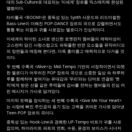
대의 Sub-Culture로 대표되는 ‘이세계’ 장르를 믹스매치해 완성된
앨범이다.
타이틀곡 <BOOM>은 중독성 있는 Synth 사운드와 리드미컬한
Bass-Line이 더해진 POP-DANCE 장르의 곡으로 강렬하면서도
통통 튀는 리듬과 귀를 사로잡는 멜로디가 인상적이다.
이세계의 하이틴 소녀로 변신한 로켓펀치 멤버들의 캐릭터성이
고스란히 담긴 사랑스럽고도 파워풀한 반전 요소들을 뮤직비디오
의 장면들과 매칭해 본다면, 더욱 흥미롭고 매력적으로 다가올 것
이다.
두 번째 수록곡 <Alive>는 Mid-Tempo 기반의 서정적이면서 따뜻
한 멜로디가 어우러진 POP 장르의 곡으로 소중한 일상 속 하루하
루를 함께하며 쌓여가는 유대감과 ‘우리’라는 단어로 연결된 ‘켓
치’에게 받은 선물 같은 추억들에 감사를 전하는 멤버들의 진심 어
린 메시지가 가사로 담겨있다.
마지막 트랙을 장식하는 세 번째 수록곡 <Give Me Your Heart>
는 사랑에 빠진 주인공의 용기 있는 고백을 귀여운 가사로 담아낸
Teen-POP 장르의 곡이다.
중독성 있는 Hook-Line과 경쾌한 UP-Tempo 비트가 귀를 사로
잡으며, 하이라이트 파트의 연희, 수윤, 윤경의 보이스가 시너지